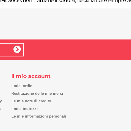
hFit Socks non trattiene il sudore, lascia la cute sempre 
Il mio account
I miei ordini
Restituzione delle mie merci
y
Le mie note di credito
o
I miei indirizzi
Le mie informazioni personali