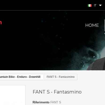
IT
HOME
ntain Bike - Enduro - Downhill
FANT S - Fantasmino
FANT S - Fantasmino
Riferimento
FANT S