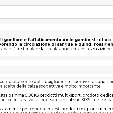
 il gonfiore e l’affaticamento delle gambe
, sfruttand
vorendo la circolazione di sangue e quindi l’ossigen
 capacità di stimolare la circolazione, riduce la sensazio
mpletamento dell’abbigliamento sportivo: le condizioni cl
 la scelta della calza soggettiva e molto importante.
stra gamma SOCKS prodotti multi-sport, prodotti dedicati 
no si che, una volta indossato un calzino SIXS, te ne inn
amente per rendere questi prodotti i migliori sul merca