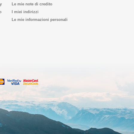
y
Le mie note di credito
o
I miei indirizzi
Le mie informazioni personali