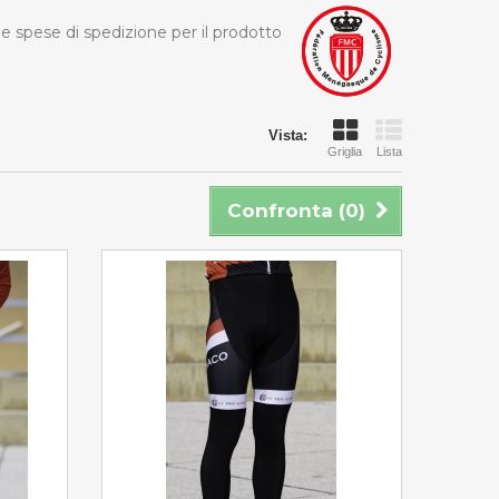
 le spese di spedizione per il prodotto
Vista:
Griglia
Lista
Confronta (
0
)