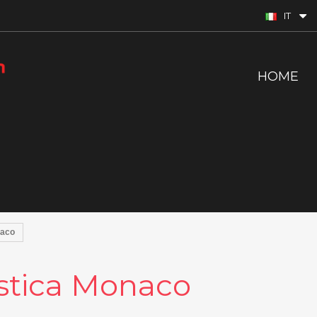
IT
HOME
naco
istica Monaco