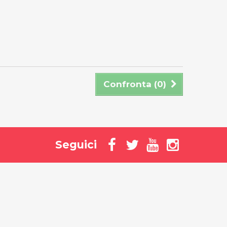
Confronta (
0
)
Seguici