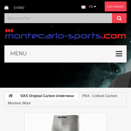
Connexion
FR
(vide)
MENU
SIXS Original Carbon Underwear
PNX - Collant Carbon
Merinos Wool