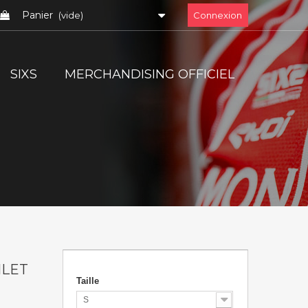
Panier
(vide)
Connexion
SIXS
MERCHANDISING OFFICIEL
ILET
Taille
S